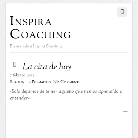
Inspira
Coaching
Bienvenido a Inspira Coaching
La cita de hoy
7 febrero, 2012
No Comments
admin
Formación
By
in
«Sólo dejamos de temer aquello que hemos aprendido a
entender»
—