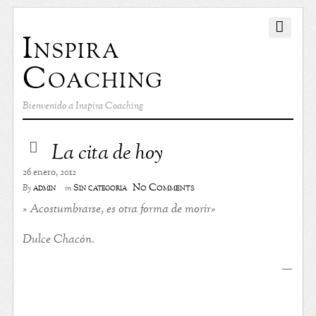
Inspira
Coaching
Bienvenido a Inspira Coaching
La cita de hoy
26 enero, 2012
No Comments
admin
Sin categoría
By
in
» Acostumbrarse, es otra forma de morir»
Dulce Chacón.
—