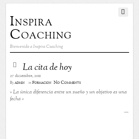
Inspira
Coaching
Bienvenido a Inspira Coaching
La cita de hoy
27 diciembre, 2011
No Comments
admin
Formación
By
in
» La única diferencia entre un sueño y un objetivo es una
fecha «
—