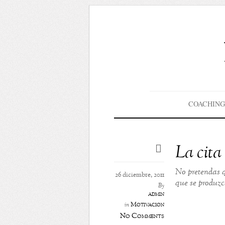
COACHING
La cita
No pretendas q
26 diciembre, 2011
que se produzca
By
admin
Motivación
in
No Comments