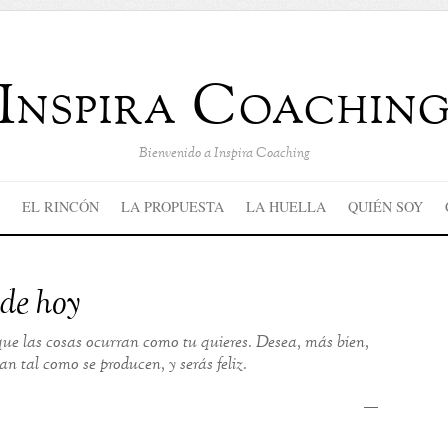
Inspira Coachin
Bienvenido a Inspira Coaching
EL RINCÓN
LA PROPUESTA
LA HUELLA
QUIÉN SOY
 de hoy
ue las cosas ocurran como tu quieres. Desea, más bien,
n tal como se producen, y serás feliz.
—