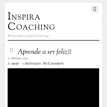
Inspira
Coaching
Bienvenido a Inspira Coaching
Aprende a ser feliz!!
27 febrero, 2012
No Comments
admin
Motivación
By
in