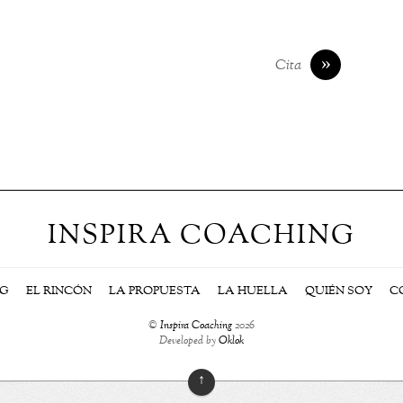
»
Cita
INSPIRA COACHING
NG
EL RINCÓN
LA PROPUESTA
LA HUELLA
QUIÉN SOY
C
©
Inspira Coaching
2026
Developed by
Oklok
↑