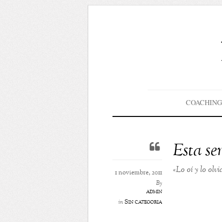
COACHING
Esta se
«Lo oí y lo olvi
1 noviembre, 2011
By
admin
Sin categoría
in