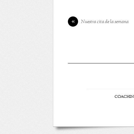
«
Nuestra cita de la semana
COACHI