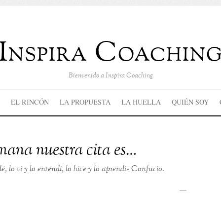
Inspira Coachin
Bienvenido a Inspira Coaching
EL RINCÓN
LA PROPUESTA
LA HUELLA
QUIÉN SOY
mana nuestra cita es…
dé, lo ví y lo entendí, lo hice y lo aprendí» Confucio.
—