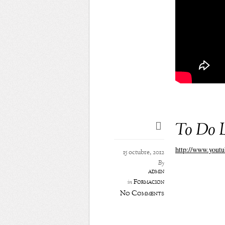
To Do L
http://www.you
15 octubre, 2012
By
admin
Formación
in
No Comments