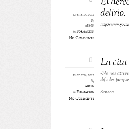
El derec
delirio.
12 enero, 2012
By
http://www.you
admin
Formación
in
No Comments
La cita
«No nos atreve
12 enero, 2012
difíciles porqu
By
admin
Seneca
Formación
in
No Comments