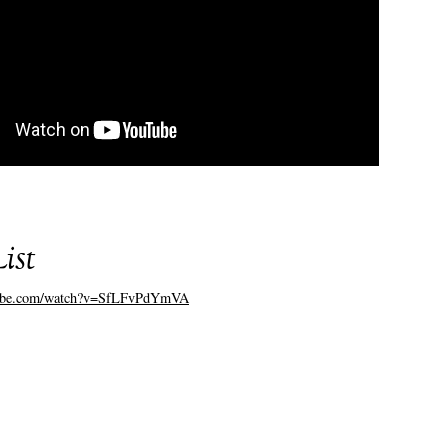
ist
tube.com/watch?v=SfLFvPdYmVA