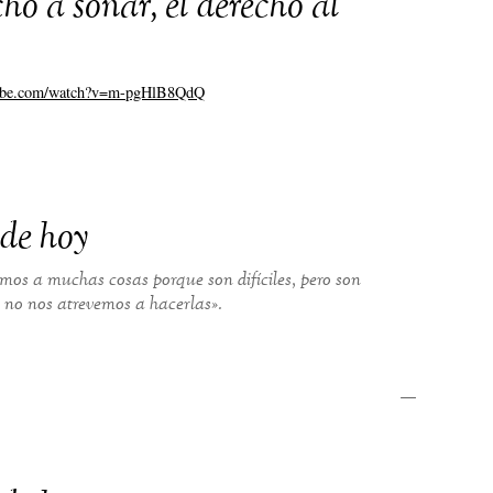
ho a soñar, el derecho al
tube.com/watch?v=m-pgHlB8QdQ
 de hoy
mos a muchas cosas porque son difíciles, pero son
e no nos atrevemos a hacerlas».
—