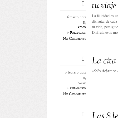
tu viaje 
La felicidad es u
6 marzo, 2012
disfrutar de cada
By
tu vida, persiguie
admin
Disfruta esos mom
Formación
in
No Comments
La cita
«Sólo dejamos 
7 febrero, 2012
By
admin
Formación
in
No Comments
Las 8 l