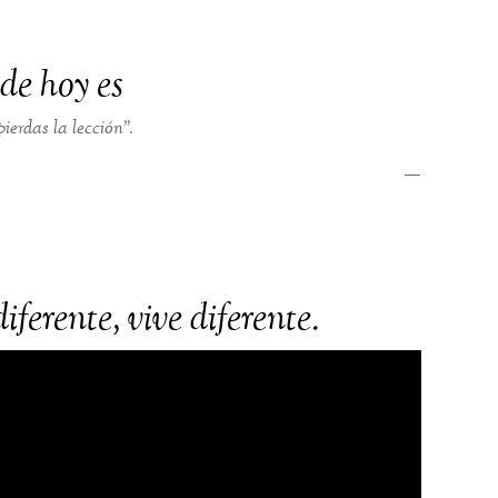
de hoy es
pierdas la lección”.
—
iferente, vive diferente.