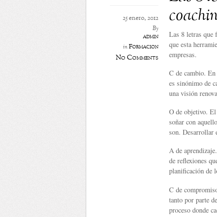
coachin
25 enero, 2012
By
Las 8 letras que
admin
que esta herramie
Formación
in
empresas.
No Comments
C de cambio. En 
es sinónimo de c
una visión renova
O de objetivo. El
soñar con aquell
son. Desarrollar 
A de aprendizaje
de reflexiones qu
planificación de l
C de compromiso.
tanto por parte 
proceso donde ca