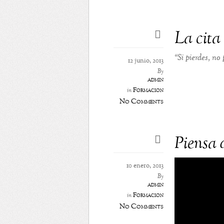
La cita 
“Si pierdes, no 
12 junio, 2013
By
admin
Formación
in
No Comments
Piensa d
10 enero, 2013
By
admin
Formación
in
No Comments