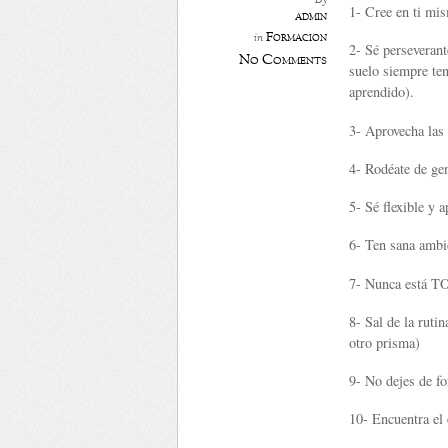
By
1- Cree en ti mis
admin
Formación
in
2- Sé perseverante
No Comments
suelo siempre ten
aprendido).
3- Aprovecha las 
4- Rodéate de gen
5- Sé flexible y a
6- Ten sana ambi
7- Nunca está T
8- Sal de la ruti
otro prisma)
9- No dejes de f
10- Encuentra el 