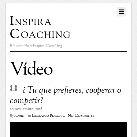
Inspira
Coaching
Bienvenido a Inspira Coaching
Vídeo
¿ Tu que prefieres, cooperar o
competir?
20 noviembre, 2016
No Comments
admin
Liderazgo Personal
By
in