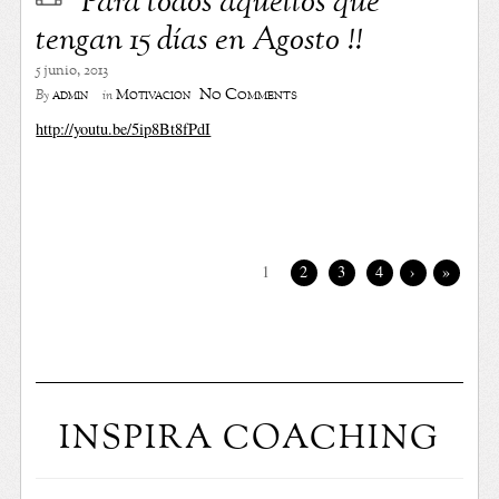
Para todos aquellos que
tengan 15 días en Agosto !!
5 junio, 2013
No Comments
admin
Motivación
By
in
http://youtu.be/5ip8Bt8fPdI
1
2
3
4
›
»
INSPIRA COACHING