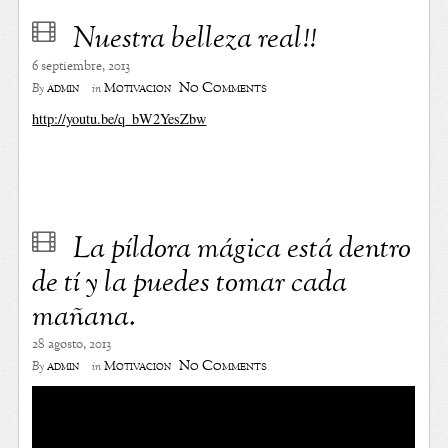
Nuestra belleza real!!
6 septiembre, 2013
No Comments
admin
Motivación
By
in
http://youtu.be/q_bW2YesZbw
La píldora mágica está dentro
de tí y la puedes tomar cada
mañana.
28 agosto, 2013
No Comments
admin
Motivación
By
in