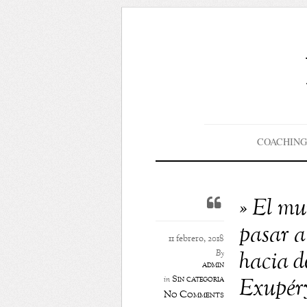
COACHING
» El mu
pasar a
11 febrero, 2018
hacia d
By
admin
Sin categoría
Exupéry
in
No Comments