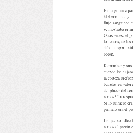
En la primera par
hicieron un segu
flujo sanguineo 
se mostraba prime
Otras veces, el p
los casos, se les
daba la oportunid
botón.
Karmarkar y sus c
cuando los sujeto
la corteza prefro
basadas en valor
del placer del c
vemos? La respues
Si lo primero era 
primero era el pr
Lo que nos dice 
vemos el precio 
buena ganga somo