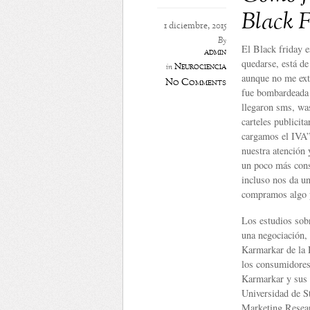
Black 
1 diciembre, 2015
By
El Black friday 
admin
quedarse, está d
Neurociencia
in
aunque no me ext
No Comments
fue bombardeada 
llegaron sms, wa
carteles publicit
cargamos el IVA
nuestra atención 
un poco más cons
incluso nos da u
compramos algo p
Los estudios sobr
una negociación,
Karmarkar de la 
los consumidores 
Karmarkar y sus 
Universidad de St
Marketing Resea