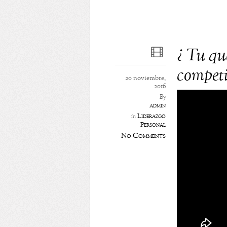
¿ Tu que
competi
20 noviembre,
2016
By
admin
Liderazgo
in
Personal
No Comments