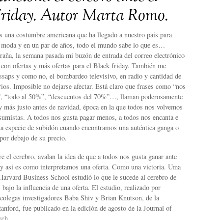
Friday. Autor Marta Romo.
es una costumbre americana que ha llegado a nuestro país para
e moda y en un par de años, todo el mundo sabe lo que es…
raña, la semana pasada mi buzón de entrada del correo electrónico
con ofertas y más ofertas para el Black friday. También me
ssaps y como no, el bombardeo televisivo, en radio y cantidad de
arios. Imposible no dejarse afectar. Está claro que frases como “nos
”, “todo al 50%”, “descuentos del 70%”…, llaman poderosamente
y más justo antes de navidad, época en la que todos nos volvemos
umistas. A todos nos gusta pagar menos, a todos nos encanta e
na especie de subidón cuando encontramos una auténtica ganga o
or debajo de su precio.
e el cerebro, avalan la idea de que a todos nos gusta ganar ante
 y así es como interpretamos una oferta. Como una victoria. Uma
Harvard Business School estudió lo que le sucede al cerebro de
bajo la influencia de una oferta. El estudio, realizado por
colegas investigadores Baba Shiv y Brian Knutson, de la
anford, fue publicado en la edición de agosto de la Journal of
rch.