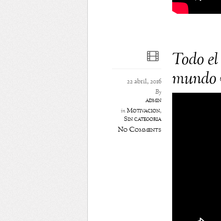
Todo el
mundo v
22 abril, 2016
By
admin
Motivación
,
in
Sin categoría
No Comments