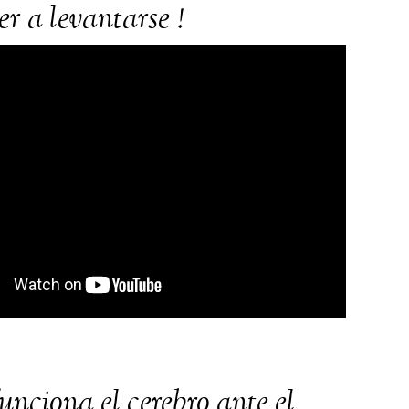
r a levantarse !
nciona el cerebro ante el