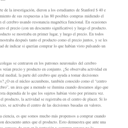
te de la investigación, dieron a los estudiantes de Stanford $ 40 e
imiento de sus respuestas a las 80 posibles compras midiendo el
en el cerebro usando resonancia magnética funcional. En ocasiones
ro el precio (con un descuento significativo) y luego el producto.
roducto se mostraba en primer lugar, y luego el precio. En todos
 mostraba después tanto el producto como el precio juntos, y se les
ad de indicar si querían comprar lo que habían visto pulsando un
olegas se centraron en los patrones neuronales del cerebro
s veían precio y producto en conjunto. ¿Se observaba actividad en
ntal medial, la parte del cerebro que ayuda a tomar decisiones
es? ¿O en el núcleo accumbens, también conocido como el “centro
erebro”, un área que a menudo se ilumina cuando deseamos algo que
ta dependía de lo que los sujetos habían visto por primera vez.
el producto, la actividad se registraba en el centro de placer. Si lo
ecio, se activaba el centro de las decisiones basadas en valores.
la ciencia, es que somos mucho más propensos a comprar cuando
con descuento antes que el producto. Esto demuestra que ante una
s capaces de caer en la tentación y comprar aunque no lo