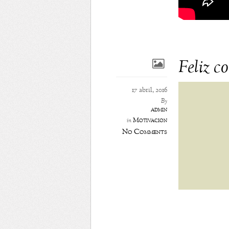
Feliz c
17 abril, 2016
By
admin
Motivación
in
No Comments