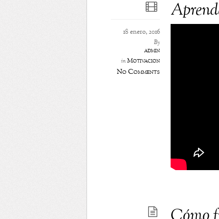
Aprende
18 enero, 2016
By
admin
Motivación
in
No Comments
Cómo fu