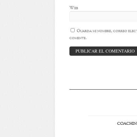
Web
Guarda mi nombre, correo elect
comente.
COACHI