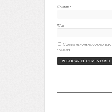
Nombre
*
Web
Guarda mi nombre, correo elect
comente.