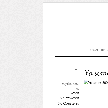
COACHING
Ya somo
22 julio, 2014
By
admin
Motivación
in
No Comments