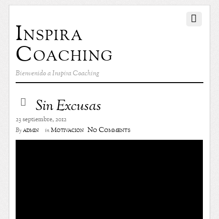
Inspira
Coaching
Bienvenido a Inspira Coaching
Sin Excusas
23 septiembre, 2012
No Comments
admin
Motivación
By
in