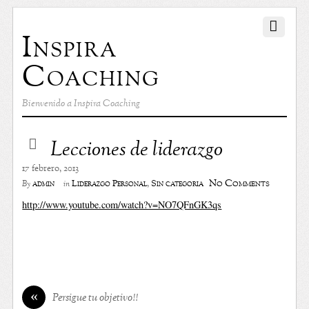
Inspira
Coaching
Bienvenido a Inspira Coaching
Lecciones de liderazgo
17 febrero, 2013
No Comments
admin
Liderazgo Personal
,
Sin categoría
By
in
http://www.youtube.com/watch?v=NO7QFnGK3qs
«
Persigue tu objetivo!!