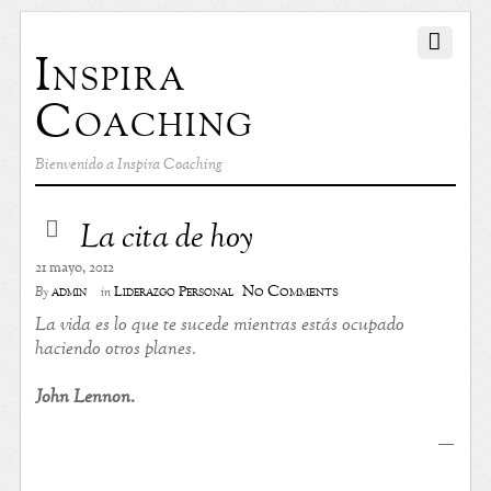
Inspira
Coaching
Bienvenido a Inspira Coaching
La cita de hoy
21 mayo, 2012
No Comments
admin
Liderazgo Personal
By
in
La vida es lo que te sucede mientras estás ocupado
haciendo otros planes.
John Lennon.
—