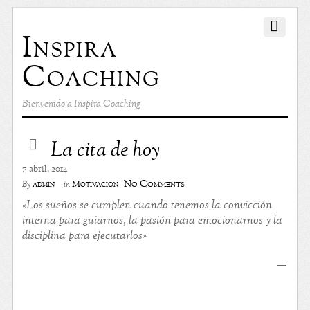
Inspira
Coaching
Bienvenido a Inspira Coaching
La cita de hoy
7 abril, 2014
No Comments
admin
Motivación
By
in
«Los sueños se cumplen cuando tenemos la convicción
interna para guiarnos, la pasión para emocionarnos y la
disciplina para ejecutarlos»
—