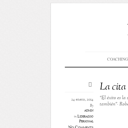
COACHING
La cita
“El éxito es la
24 enero, 2014
también”- Robe
By
admin
Liderazgo
in
Personal
No Comments