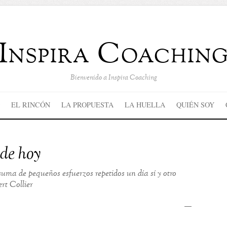
Inspira Coachin
Bienvenido a Inspira Coaching
EL RINCÓN
LA PROPUESTA
LA HUELLA
QUIÉN SOY
 de hoy
 suma de pequeños esfuerzos repetidos un día sí y otro
rt Collier
—