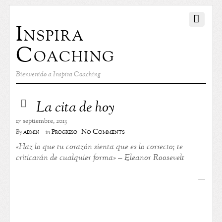
Inspira
Coaching
Bienvenido a Inspira Coaching
La cita de hoy
17 septiembre, 2013
No Comments
admin
Progreso
By
in
«Haz lo que tu corazón sienta que es lo correcto; te
criticarán de cualquier forma» – Eleanor Roosevelt
—