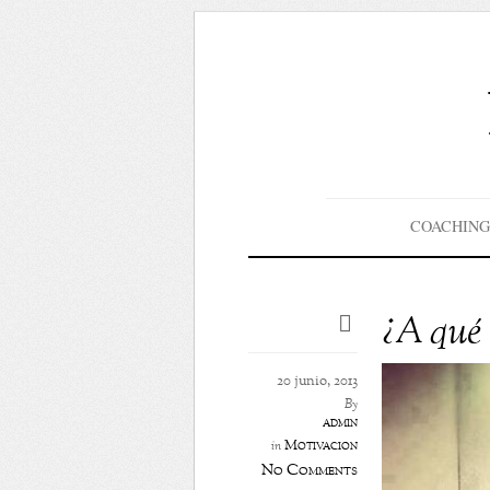
COACHING
¿A qué 
20 junio, 2013
By
admin
Motivación
in
No Comments