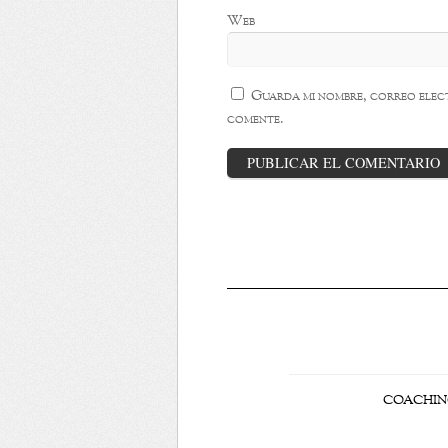
Web
Guarda mi nombre, correo elect
comente.
COACHI